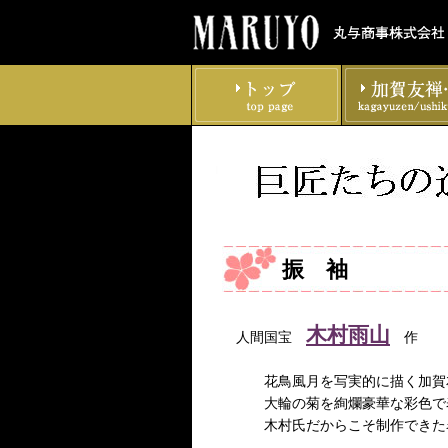
振 袖
木村雨山
人間国宝
花鳥風月を写実的に描く加賀友禅
大輪の菊を絢爛豪華な彩色で表
木村氏だからこそ制作できた名