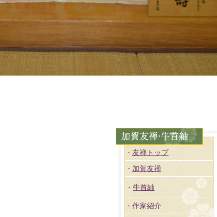
友禅トップ
・
加賀友禅
・
・
牛首紬
作家紹介
・